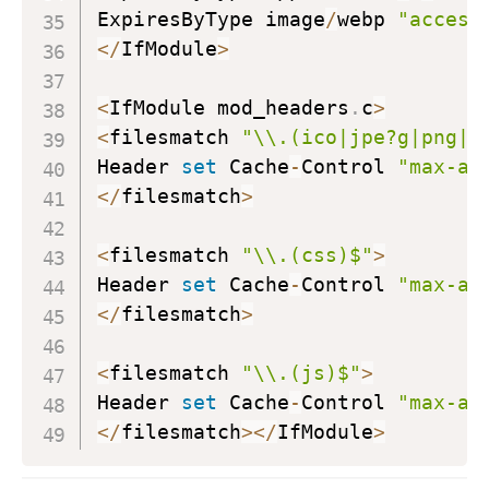
ExpiresByType image
/
webp 
"access
<
/
IfModule
>
<
IfModule mod_headers
.
c
>
<
filesmatch 
"\\.(ico|jpe?g|png|g
Header 
set
 Cache
-
Control 
"max-ag
<
/
filesmatch
>
<
filesmatch 
"\\.(css)$"
>
Header 
set
 Cache
-
Control 
"max-ag
<
/
filesmatch
>
<
filesmatch 
"\\.(js)$"
>
Header 
set
 Cache
-
Control 
"max-ag
<
/
filesmatch
>
<
/
IfModule
>