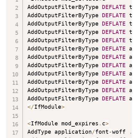
AddOutputFilterByType 
DEFLATE
 te
AddOutputFilterByType 
DEFLATE
 te
AddOutputFilterByType 
DEFLATE
 te
AddOutputFilterByType 
DEFLATE
 te
AddOutputFilterByType 
DEFLATE
 te
AddOutputFilterByType 
DEFLATE
 ap
AddOutputFilterByType 
DEFLATE
 ap
AddOutputFilterByType 
DEFLATE
 ap
AddOutputFilterByType 
DEFLATE
 ap
AddOutputFilterByType 
DEFLATE
 ap
AddOutputFilterByType 
DEFLATE
 ap
AddOutputFilterByType 
DEFLATE
 ap
<
/
IfModule
>
<
IfModule mod_expires
.
c
>
AddType application
/
font
-
woff 
.
wo