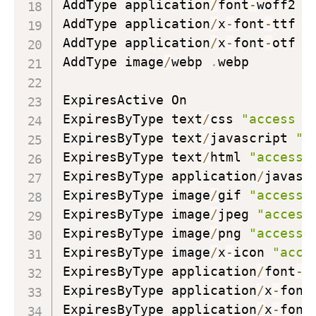
AddType application
/
font
-
woff2 
.
AddType application
/
x
-
font
-
ttf 
.
AddType application
/
x
-
font
-
otf 
.
AddType image
/
webp 
.
webp

ExpiresActive On

ExpiresByType text
/
css 
"access p
ExpiresByType text
/
javascript 
"a
ExpiresByType text
/
html 
"access 
ExpiresByType application
/
javasc
ExpiresByType image
/
gif 
"access 
ExpiresByType image
/
jpeg 
"access
ExpiresByType image
/
png 
"access 
ExpiresByType image
/
x
-
icon 
"acce
ExpiresByType application
/
font
-
w
ExpiresByType application
/
x
-
font
ExpiresByType application
/
x
-
font