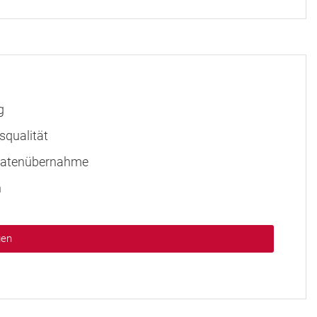
g
squalität
r Datenübernahme
n
gen