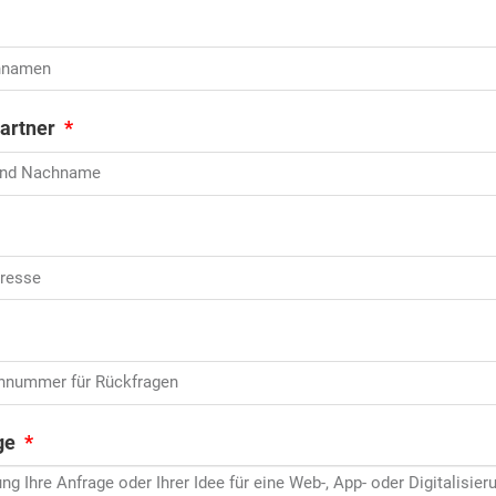
artner
age