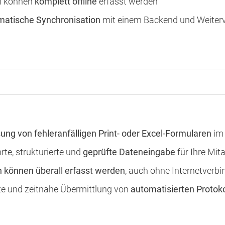
n können
komplett offline
erfasst werden
atische Synchronisation
mit einem Backend und Weiterv
ung von fehleranfälligen Print- oder Excel-Formularen
im 
rte, strukturierte und
geprüfte Dateneingabe
für Ihre Mita
 können überall erfasst werden
, auch ohne Internetverb
te und zeitnahe Übermittlung von
automatisierten Protoko